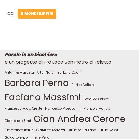
Tag:
SIMONE FILIPPINI
Parole in un bicchiere
è un progetto di
Pro Loco San Pietro di Feletto
Antani & Mascetti
Artur Nuraj
Barbara Cagni
Barbara Perna
Enrico Galiano
Fabiano Massimi
Federica Gaspari
Francesco Paolo Oreste
Francesco Prosdocimi
François Morlupi
Gian Andrea Cerone
Giampaolo Simi
Gianfranco Bettin
Gianluca Morozzi
Giuliana Balzano
Giulia Rossi
Guido Lorenzon
Irene Vella