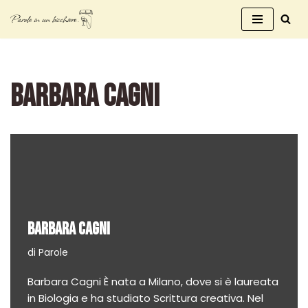
Vai
al
contenuto
BARBARA CAGNI
BARBARA CAGNI
di
Parole
Barbara Cagni È nata a Milano, dove si è laureata
in Biologia e ha studiato Scrittura creativa. Nel