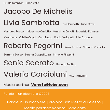
Guido Lorenzon
Irene Vella
Jacopo De Michelis
Livia Sambrotta
Loris Giuriatti
Luca Crovi
Manuela Faccon
Massimo Carlotto
Massimo Donati
Maurizio Dainese
Melchiorre
Odette Copat
Orso Tosco
Paolo Malaguti
Rita Cascella
Roberto Pegorini
Rosa Teruzzi
Sabrina Zuccato
Sammy Basso
Serena Cappellozza
Simone Filippini
Sonia Sacrato
Unberto Matino
Valeria Corciolani
Vito Franchini
Media partner:
VenetoGlobe.com
Parole in un bicchiere ©2023
Parole in un bicchiere
| Proloco San Pietro di Feletto |
Media partner: VenetoGlobe.com