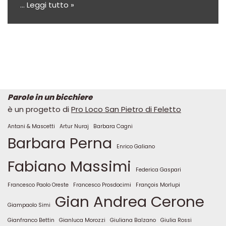
…
Leggi tutto »
Parole in un bicchiere
è un progetto di
Pro Loco San Pietro di Feletto
Antani & Mascetti
Artur Nuraj
Barbara Cagni
Barbara Perna
Enrico Galiano
Fabiano Massimi
Federica Gaspari
Francesco Paolo Oreste
Francesco Prosdocimi
François Morlupi
Gian Andrea Cerone
Giampaolo Simi
Gianfranco Bettin
Gianluca Morozzi
Giuliana Balzano
Giulia Rossi