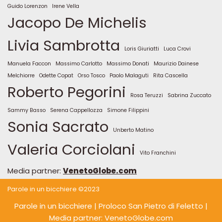
Guido Lorenzon
Irene Vella
Jacopo De Michelis
Livia Sambrotta
Loris Giuriatti
Luca Crovi
Manuela Faccon
Massimo Carlotto
Massimo Donati
Maurizio Dainese
Melchiorre
Odette Copat
Orso Tosco
Paolo Malaguti
Rita Cascella
Roberto Pegorini
Rosa Teruzzi
Sabrina Zuccato
Sammy Basso
Serena Cappellozza
Simone Filippini
Sonia Sacrato
Unberto Matino
Valeria Corciolani
Vito Franchini
Media partner:
VenetoGlobe.com
Parole in un bicchiere ©2023
Parole in un bicchiere
| Proloco San Pietro di Feletto |
Media partner: VenetoGlobe.com