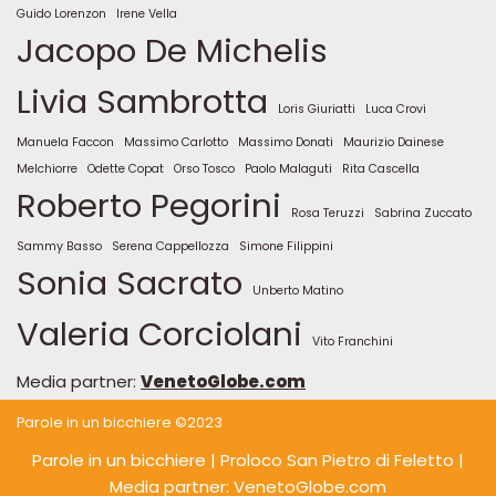
Guido Lorenzon
Irene Vella
Jacopo De Michelis
Livia Sambrotta
Loris Giuriatti
Luca Crovi
Manuela Faccon
Massimo Carlotto
Massimo Donati
Maurizio Dainese
Melchiorre
Odette Copat
Orso Tosco
Paolo Malaguti
Rita Cascella
Roberto Pegorini
Rosa Teruzzi
Sabrina Zuccato
Sammy Basso
Serena Cappellozza
Simone Filippini
Sonia Sacrato
Unberto Matino
Valeria Corciolani
Vito Franchini
Media partner:
VenetoGlobe.com
Parole in un bicchiere ©2023
Parole in un bicchiere
| Proloco San Pietro di Feletto |
Media partner: VenetoGlobe.com