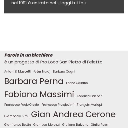
nel 1991 è entrata nei…
Leggi tutto »
Parole in un bicchiere
è un progetto di
Pro Loco San Pietro di Feletto
Antani & Mascetti
Artur Nuraj
Barbara Cagni
Barbara Perna
Enrico Galiano
Fabiano Massimi
Federica Gaspari
Francesco Paolo Oreste
Francesco Prosdocimi
François Morlupi
Gian Andrea Cerone
Giampaolo Simi
Gianfranco Bettin
Gianluca Morozzi
Giuliana Balzano
Giulia Rossi