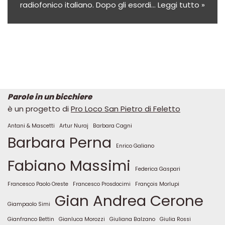
radiofonico italiano. Dopo gli esordi…
Leggi tutto »
Parole in un bicchiere
è un progetto di
Pro Loco San Pietro di Feletto
Antani & Mascetti
Artur Nuraj
Barbara Cagni
Barbara Perna
Enrico Galiano
Fabiano Massimi
Federica Gaspari
Francesco Paolo Oreste
Francesco Prosdocimi
François Morlupi
Gian Andrea Cerone
Giampaolo Simi
Gianfranco Bettin
Gianluca Morozzi
Giuliana Balzano
Giulia Rossi