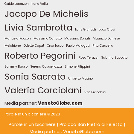
Guido Lorenzon
Irene Vella
Jacopo De Michelis
Livia Sambrotta
Loris Giuriatti
Luca Crovi
Manuela Faccon
Massimo Carlotto
Massimo Donati
Maurizio Dainese
Melchiorre
Odette Copat
Orso Tosco
Paolo Malaguti
Rita Cascella
Roberto Pegorini
Rosa Teruzzi
Sabrina Zuccato
Sammy Basso
Serena Cappellozza
Simone Filippini
Sonia Sacrato
Unberto Matino
Valeria Corciolani
Vito Franchini
Media partner:
VenetoGlobe.com
Parole in un bicchiere ©2023
Parole in un bicchiere
| Proloco San Pietro di Feletto |
Media partner: VenetoGlobe.com