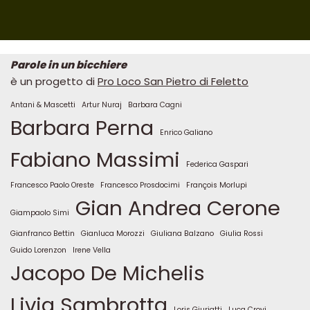
Parole in un bicchiere
è un progetto di
Pro Loco San Pietro di Feletto
Antani & Mascetti
Artur Nuraj
Barbara Cagni
Barbara Perna
Enrico Galiano
Fabiano Massimi
Federica Gaspari
Francesco Paolo Oreste
Francesco Prosdocimi
François Morlupi
Gian Andrea Cerone
Giampaolo Simi
Gianfranco Bettin
Gianluca Morozzi
Giuliana Balzano
Giulia Rossi
Guido Lorenzon
Irene Vella
Jacopo De Michelis
Livia Sambrotta
Loris Giuriatti
Luca Crovi