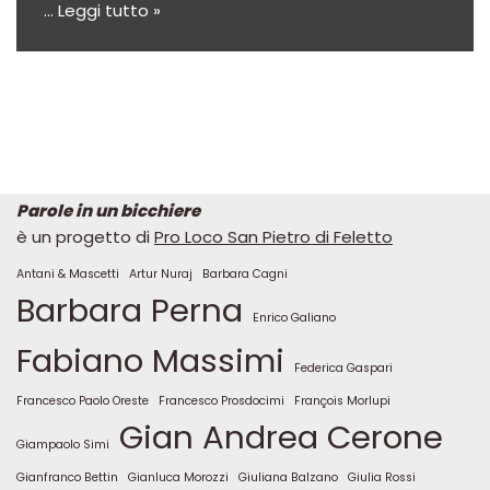
…
Leggi tutto »
Parole in un bicchiere
è un progetto di
Pro Loco San Pietro di Feletto
Antani & Mascetti
Artur Nuraj
Barbara Cagni
Barbara Perna
Enrico Galiano
Fabiano Massimi
Federica Gaspari
Francesco Paolo Oreste
Francesco Prosdocimi
François Morlupi
Gian Andrea Cerone
Giampaolo Simi
Gianfranco Bettin
Gianluca Morozzi
Giuliana Balzano
Giulia Rossi