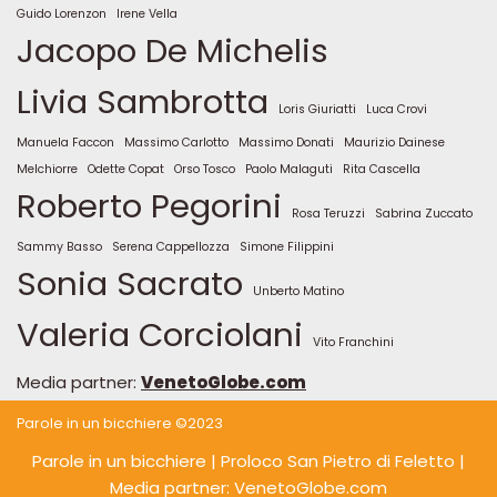
Guido Lorenzon
Irene Vella
Jacopo De Michelis
Livia Sambrotta
Loris Giuriatti
Luca Crovi
Manuela Faccon
Massimo Carlotto
Massimo Donati
Maurizio Dainese
Melchiorre
Odette Copat
Orso Tosco
Paolo Malaguti
Rita Cascella
Roberto Pegorini
Rosa Teruzzi
Sabrina Zuccato
Sammy Basso
Serena Cappellozza
Simone Filippini
Sonia Sacrato
Unberto Matino
Valeria Corciolani
Vito Franchini
Media partner:
VenetoGlobe.com
Parole in un bicchiere ©2023
Parole in un bicchiere
| Proloco San Pietro di Feletto |
Media partner: VenetoGlobe.com